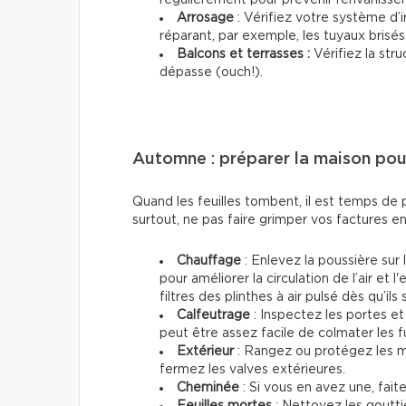
Arrosage
: Vérifiez votre système d’ir
réparant, par exemple, les tuyaux brisés
Balcons et terrasses :
Vérifiez la str
dépasse (ouch!).
Automne : préparer la maison pour
Quand les feuilles tombent, il est temps de p
surtout, ne pas faire grimper vos factures 
Chauffage
: Enlevez la poussière sur 
pour améliorer la circulation de l’air et
filtres des plinthes à air pulsé dès qu’il
Calfeutrage
: Inspectez les portes et 
peut être assez facile de colmater les 
Extérieur
: Rangez ou protégez les me
fermez les valves extérieures.
Cheminée
: Si vous en avez une, fait
Feuilles mortes
: Nettoyez les gouttiè