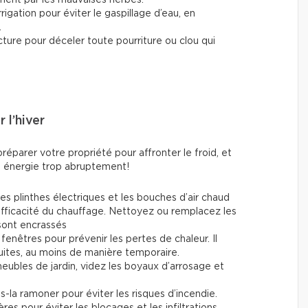
rigation pour éviter le gaspillage d’eau, en
.
ucture pour déceler toute pourriture ou clou qui
 l’hiver
réparer votre propriété pour affronter le froid, et
en énergie trop abruptement!
les plinthes électriques et les bouches d’air chaud
 l'efficacité du chauffage. Nettoyez ou remplacez les
s sont encrassés
fenêtres pour prévenir les pertes de chaleur. Il
fuites, au moins de manière temporaire.
ubles de jardin, videz les boyaux d’arrosage et
es-la ramoner pour éviter les risques d’incendie.
res pour éviter les blocages et les infiltrations