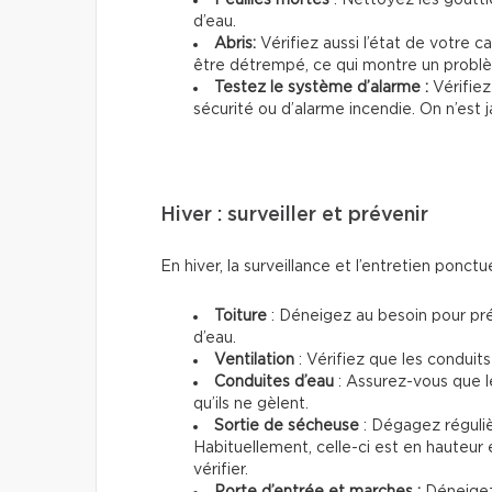
d’eau.
Abris:
Vérifiez aussi l’état de votre c
être détrempé, ce qui montre un probl
Testez le système d’alarme :
Vérifie
sécurité ou d’alarme incendie. On n’est 
Hiver : surveiller et prévenir
En hiver, la surveillance et l’entretien ponctu
Toiture
: Déneigez au besoin pour prév
d’eau.
Ventilation
: Vérifiez que les conduits
Conduites d’eau
: Assurez-vous que l
qu’ils ne gèlent.
Sortie de sécheuse
: Dégagez régulièr
Habituellement, celle-ci est en hauteur 
vérifier.
Porte d’entrée et marches :
Déneigez 